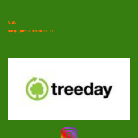
Mail:
mail(at)neubauer-mode.at